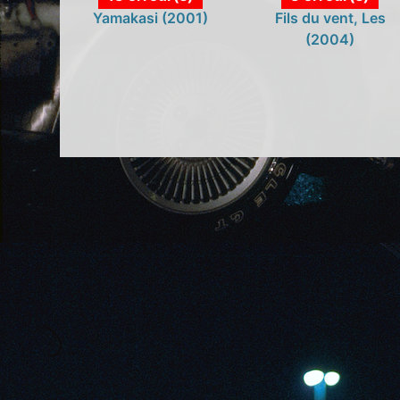
Yamakasi (2001)
Fils du vent, Les
(2004)