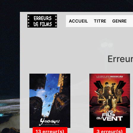
ACCUEIL
TITRE
GENRE
Erreu
13 erreur(s)
3 erreur(s)