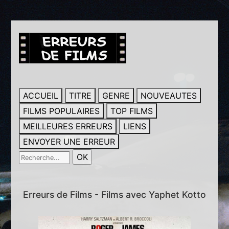
ACCUEIL
TITRE
GENRE
NOUVEAUTES
FILMS POPULAIRES
TOP FILMS
MEILLEURES ERREURS
LIENS
ENVOYER UNE ERREUR
Erreurs de Films - Films avec Yaphet Kotto