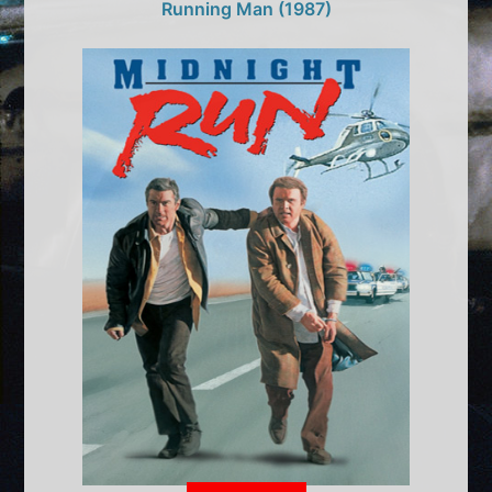
Running Man (1987)