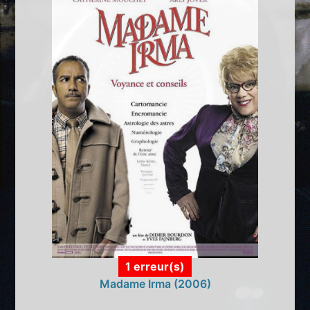
1 erreur(s)
Madame Irma (2006)