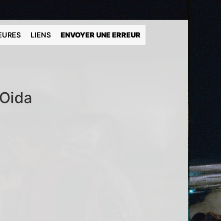
EURES
LIENS
ENVOYER UNE ERREUR
 Oida