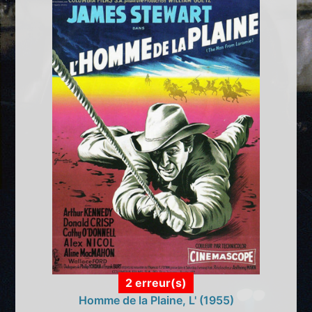
2 erreur(s)
Homme de la Plaine, L' (1955)