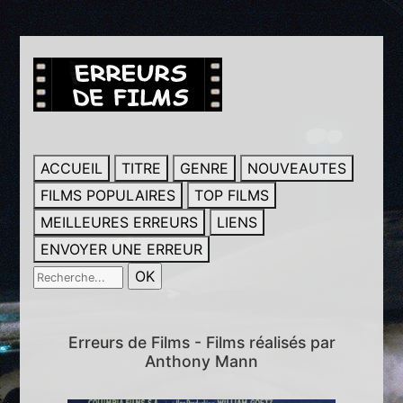
ACCUEIL
TITRE
GENRE
NOUVEAUTES
FILMS POPULAIRES
TOP FILMS
MEILLEURES ERREURS
LIENS
ENVOYER UNE ERREUR
Erreurs de Films - Films réalisés par
Anthony Mann