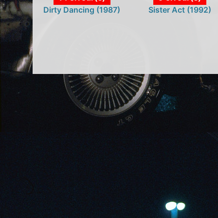
Dirty Dancing (1987)
Sister Act (1992)