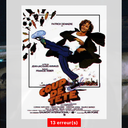
13 erreur(s)