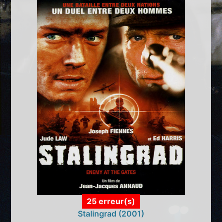
25 erreur(s)
Stalingrad (2001)