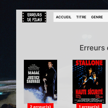
ACCUEIL
TITRE
GENRE
Erreurs 
2 erreur(s)
1 erreur(s)