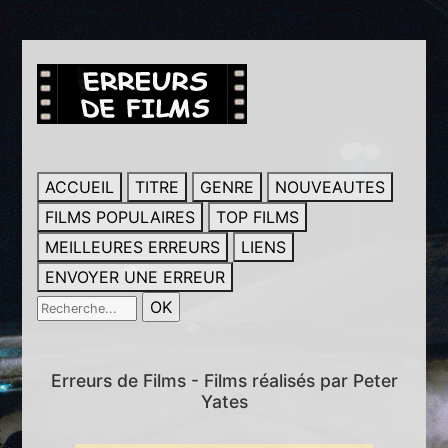
ACCUEIL
TITRE
GENRE
NOUVEAUTES
FILMS POPULAIRES
TOP FILMS
MEILLEURES ERREURS
LIENS
ENVOYER UNE ERREUR
Erreurs de Films - Films réalisés par Peter
Yates