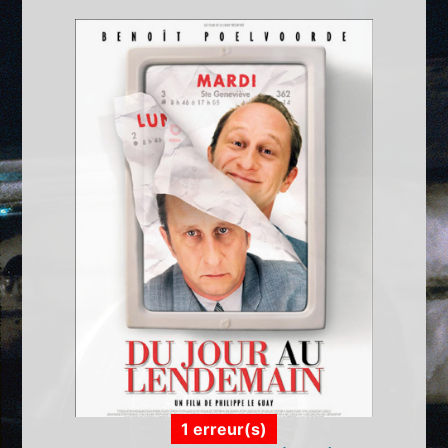
1 erreur(s)