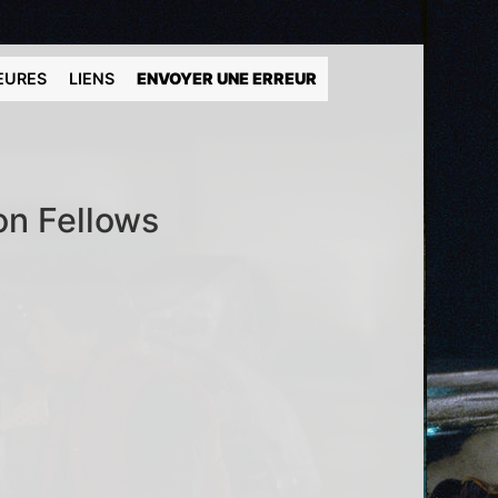
EURES
LIENS
ENVOYER UNE ERREUR
on Fellows