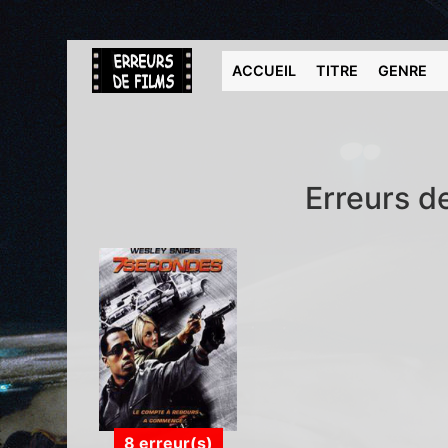
ACCUEIL
TITRE
GENRE
Erreurs d
8 erreur(s)