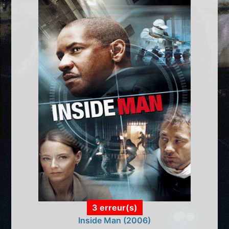
3 erreur(s)
Inside Man (2006)