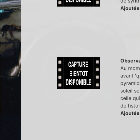
de synt
Ajoutée
Observa
Au momen
avant 'q
pyramide
soleil s
celle qu
de fisto
Ajoutée