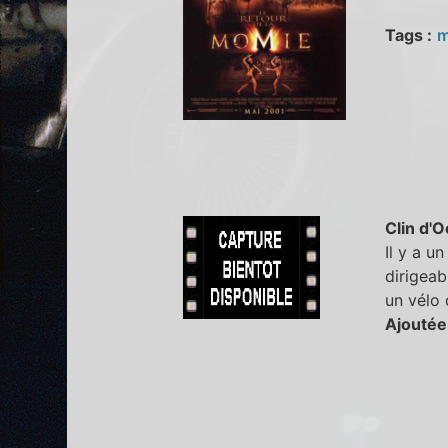
Tags :
m
Clin d'O
Il y a un
dirigeab
un vélo 
Ajoutée