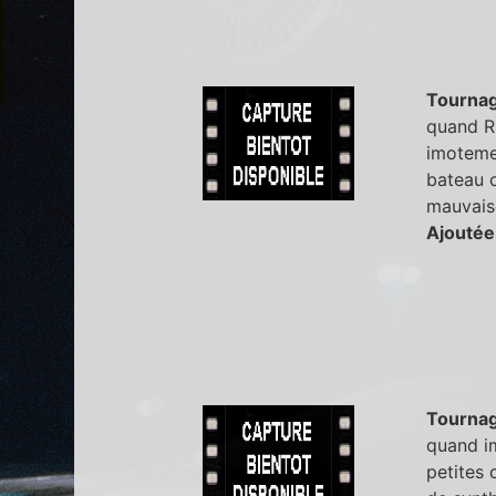
Tourna
quand Ri
imoteme 
bateau o
mauvais
Ajoutée
Tourna
quand i
petites 