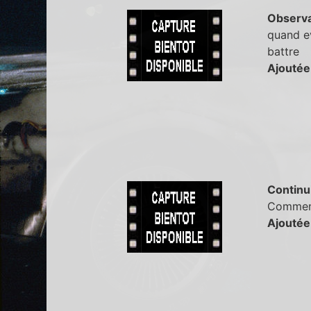
Observa
quand ev
battre
Ajoutée
Continu
Comment 
Ajoutée