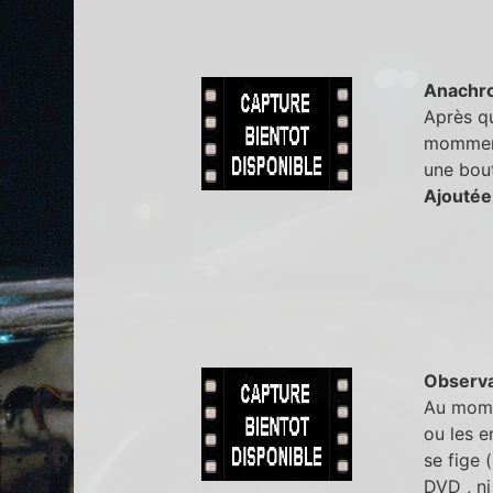
Anachr
Après qu
momment,
une bout
Ajoutée
Observa
Au momen
ou les e
se fige 
DVD , ni