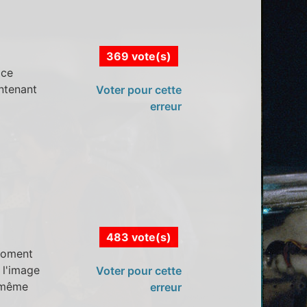
369 vote(s)
 ce
ontenant
Voter pour cette
erreur
483 vote(s)
 moment
 l'image
Voter pour cette
e même
erreur