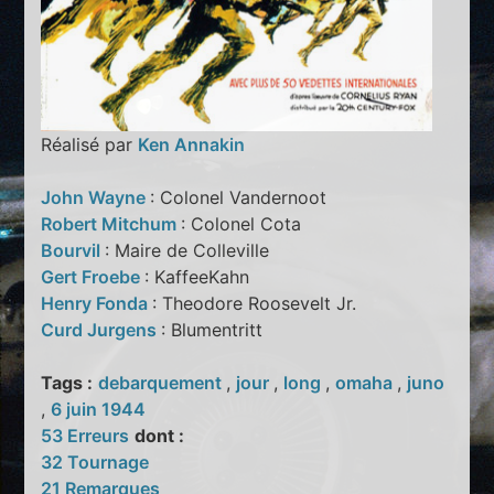
Réalisé par
Ken Annakin
John Wayne
: Colonel Vandernoot
Robert Mitchum
: Colonel Cota
Bourvil
: Maire de Colleville
Gert Froebe
: KaffeeKahn
Henry Fonda
: Theodore Roosevelt Jr.
Curd Jurgens
: Blumentritt
Tags :
debarquement
,
jour
,
long
,
omaha
,
juno
,
6 juin 1944
53 Erreurs
dont :
32 Tournage
21 Remarques