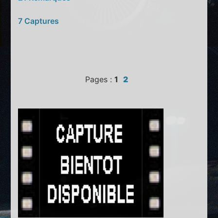
7 Captures
Pages :
1
2