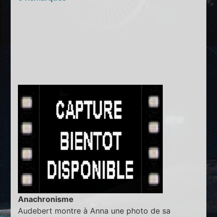
Anachronisme
Audebert montre à Anna une photo de sa