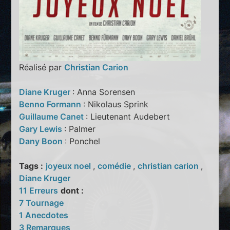
Réalisé par
Christian Carion
Diane Kruger
: Anna Sorensen
Benno Formann
: Nikolaus Sprink
Guillaume Canet
: Lieutenant Audebert
Gary Lewis
: Palmer
Dany Boon
: Ponchel
Tags :
joyeux noel
,
comédie
,
christian carion
,
Diane Kruger
11 Erreurs
dont :
7 Tournage
1 Anecdotes
3 Remarques