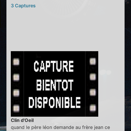
3 Captures
Clin d'Oeil
quand le père léon demande au frère jean ce