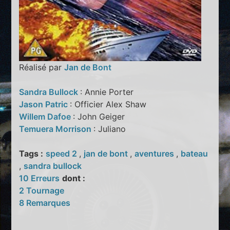
Réalisé par
Jan de Bont
Sandra Bullock
: Annie Porter
Jason Patric
: Officier Alex Shaw
Willem Dafoe
: John Geiger
Temuera Morrison
: Juliano
Tags :
speed 2
,
jan de bont
,
aventures
,
bateau
,
sandra bullock
10 Erreurs
dont :
2 Tournage
8 Remarques