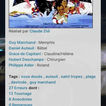
Réalisé par
Claude Zidi
Guy Marchand
: Memphis
Daniel Auteuil
: Bébel
Grace de Capitani
: Claudine/Hélène
Hubert Deschamps
: Chirurgien
Philippe Adler
: Roland
Tags :
sous doués
,
auteuil
,
saint tropez
,
plage
,
destinée
,
guy marchand
27 Erreurs
dont :
13 Tournage
8 Anecdotes
6 Remarques