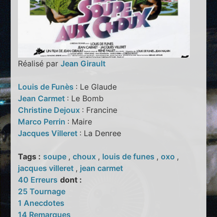
Réalisé par
Jean Girault
Louis de Funès
: Le Glaude
Jean Carmet
: Le Bomb
Christine Dejoux
: Francine
Marco Perrin
: Maire
Jacques Villeret
: La Denree
Tags :
soupe
,
choux
,
louis de funes
,
oxo
,
jacques villeret
,
jean carmet
40 Erreurs
dont :
25 Tournage
1 Anecdotes
14 Remarques