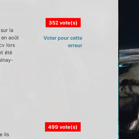
352 vote(s)
sur la
t en août
Voter pour cette
v lors
erreur
nt été
ulnay-
499 vote(s)
 ils