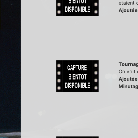
etaient
Ajoutée
Tourna
On voit 
Ajoutée
Minutag