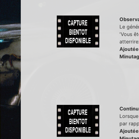
Observa
Le génér
'Vous ête
atterrire
Ajoutée
Minutag
Continu
Lorsque 
par rap
Ajoutée
Minutag