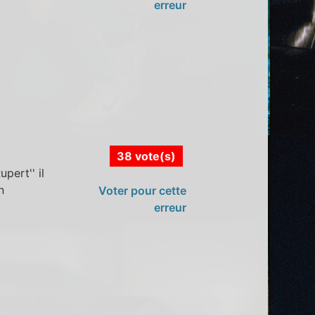
erreur
38 vote(s)
pert'' il
n
Voter pour cette
erreur