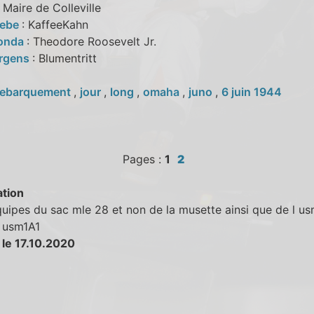
: Maire de Colleville
oebe
: KaffeeKahn
Fonda
: Theodore Roosevelt Jr.
urgens
: Blumentritt
ebarquement
,
jour
,
long
,
omaha
,
juno
,
6 juin 1944
Pages :
1
2
tion
uipes du sac mle 28 et non de la musette ainsi que de l us
l usm1A1
 le 17.10.2020