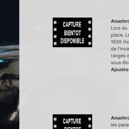
Anachr
Lors du 
place. L
1939 (h
de l'inv
rangés e
sous-Boi
Ajoutée
Anachr
les para