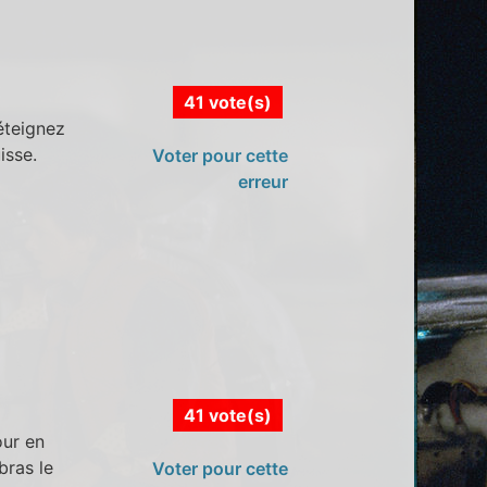
41 vote(s)
 éteignez
isse.
Voter pour cette
erreur
41 vote(s)
our en
 bras le
Voter pour cette