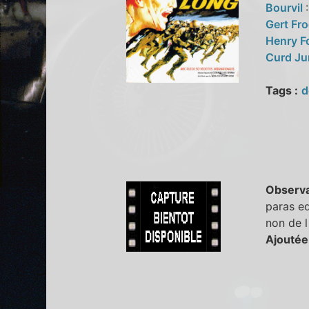
Bourvil
Gert Fr
Henry 
Curd J
Tags :
d
Observa
paras eq
non de 
Ajoutée