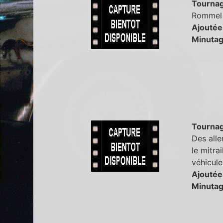
Tourna
Rommel d
Ajoutée
Minutag
Tourna
Des alle
le mitra
véhicule
Ajoutée
Minutag