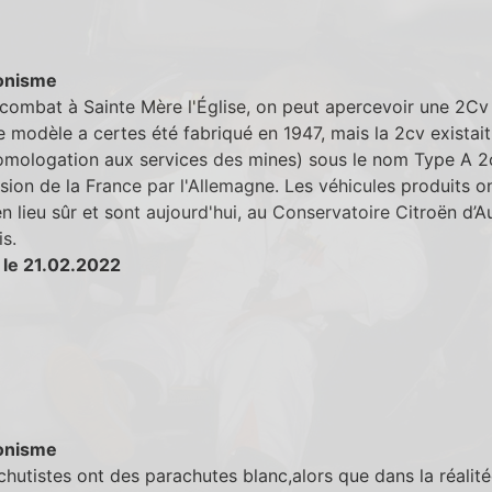
onisme
combat à Sainte Mère l'Église, on peut apercevoir une 2Cv 
e modèle a certes été fabriqué en 1947, mais la 2cv existai
omologation aux services des mines) sous le nom Type A 2c
asion de la France par l'Allemagne. Les véhicules produits o
n lieu sûr et sont aujourd'hui, au Conservatoire Citroën d’A
s.
 le 21.02.2022
onisme
chutistes ont des parachutes blanc,alors que dans la réalitée