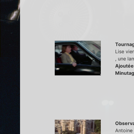
Tourna
Lise vie
, une la
Ajoutée
Minutag
Observa
Antoine 