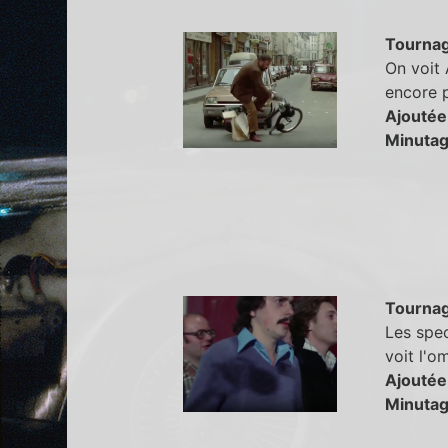
Tourna
On voit 
encore 
Ajoutée
Minutag
Tourna
Les spec
voit l'o
Ajoutée
Minutag