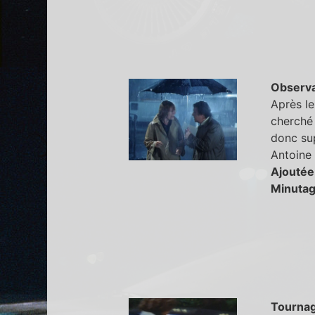
Observa
Après le
cherché 
donc su
Antoine 
Ajoutée
Minutag
Tourna