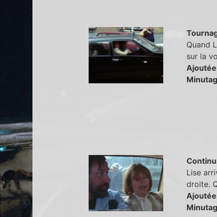
Tourna
Quand Li
sur la vo
Ajoutée
Minutag
Continu
Lise arr
droite. 
Ajoutée
Minutag