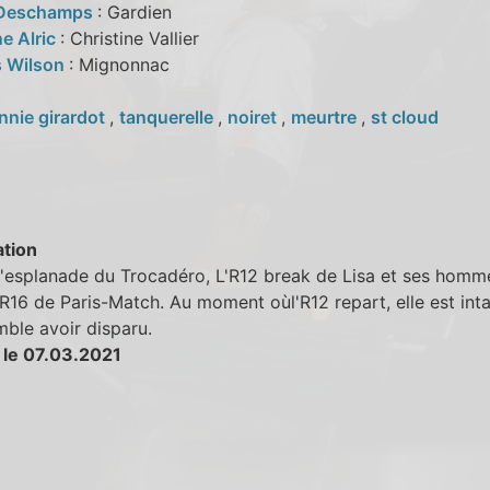
 Deschamps
: Gardien
e Alric
: Christine Vallier
 Wilson
: Mignonnac
nnie girardot
,
tanquerelle
,
noiret
,
meurtre
,
st cloud
tion
l'esplanade du Trocadéro, L'R12 break de Lisa et ses homm
'R16 de Paris-Match. Au moment oùl'R12 repart, elle est inta
mble avoir disparu.
 le 07.03.2021