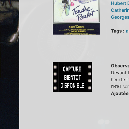
Hubert
Catherin
Georges
Tags :
a
Observa
Devant 
heurte l
l'R16 se
Ajoutée