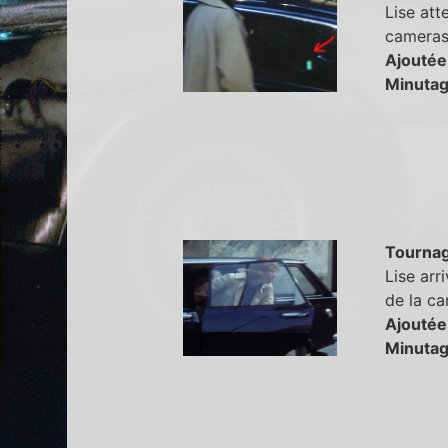
Lise at
cameras 
Ajoutée
Minutag
Tourna
Lise arr
de la ca
Ajoutée
Minutag