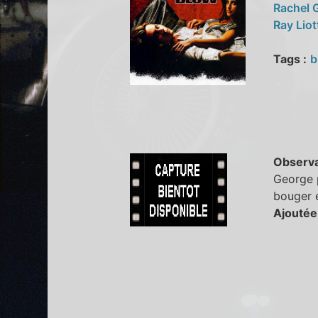
Rachel G
Ray Lio
Tags :
b
Observa
George p
bouger e
Ajoutée