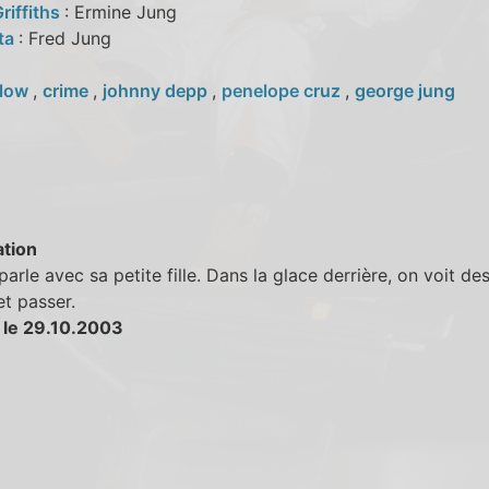
riffiths
: Ermine Jung
tta
: Fred Jung
low
,
crime
,
johnny depp
,
penelope cruz
,
george jung
tion
arle avec sa petite fille. Dans la glace derrière, on voit de
t passer.
 le 29.10.2003