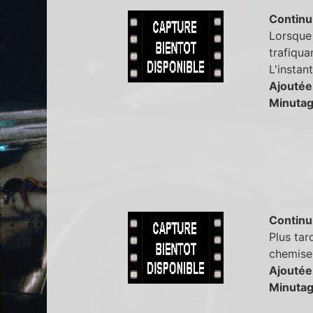
Continu
Lorsque
trafiqua
L'instan
Ajoutée
Minutag
Continu
Plus tar
chemise 
Ajoutée
Minutag