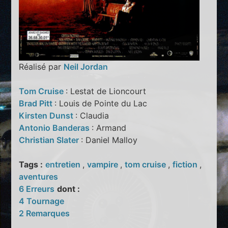
Réalisé par
Neil Jordan
Tom Cruise
: Lestat de Lioncourt
Brad Pitt
: Louis de Pointe du Lac
Kirsten Dunst
: Claudia
Antonio Banderas
: Armand
Christian Slater
: Daniel Malloy
Tags :
entretien
,
vampire
,
tom cruise
,
fiction
,
aventures
6 Erreurs
dont :
4 Tournage
2 Remarques