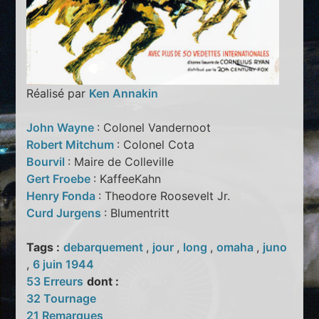
Réalisé par
Ken Annakin
John Wayne
: Colonel Vandernoot
Robert Mitchum
: Colonel Cota
Bourvil
: Maire de Colleville
Gert Froebe
: KaffeeKahn
Henry Fonda
: Theodore Roosevelt Jr.
Curd Jurgens
: Blumentritt
Tags :
debarquement
,
jour
,
long
,
omaha
,
juno
,
6 juin 1944
53 Erreurs
dont :
32 Tournage
21 Remarques