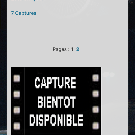
7 Captures
Pages :
1
2