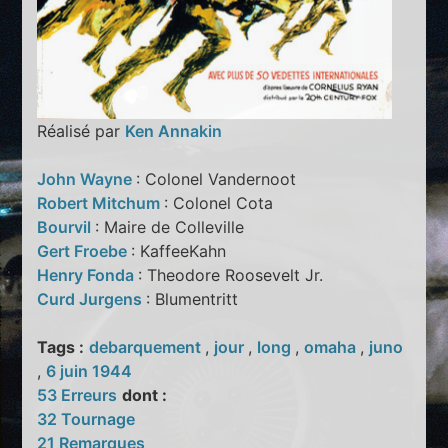
Réalisé par
Ken Annakin
John Wayne
: Colonel Vandernoot
Robert Mitchum
: Colonel Cota
Bourvil
: Maire de Colleville
Gert Froebe
: KaffeeKahn
Henry Fonda
: Theodore Roosevelt Jr.
Curd Jurgens
: Blumentritt
Tags :
debarquement
,
jour
,
long
,
omaha
,
juno
,
6 juin 1944
53 Erreurs
dont :
32 Tournage
21 Remarques