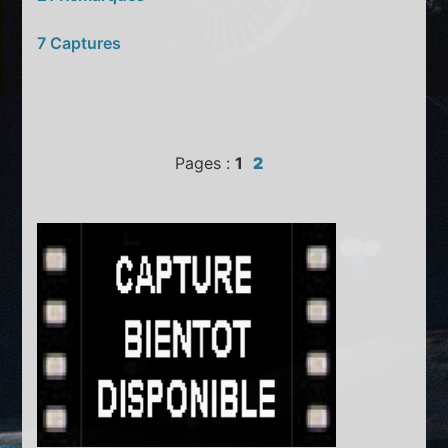
7 Captures
Pages :
1
2