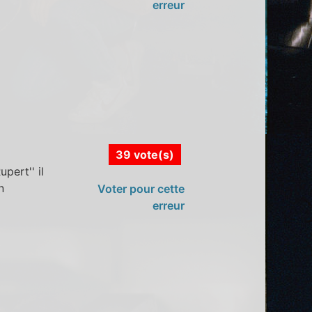
erreur
39 vote(s)
pert'' il
n
Voter pour cette
erreur