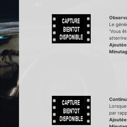
Observa
Le génér
'Vous ête
atterrire
Ajoutée
Minutag
Continu
Lorsque 
par rap
Ajoutée
Minutag