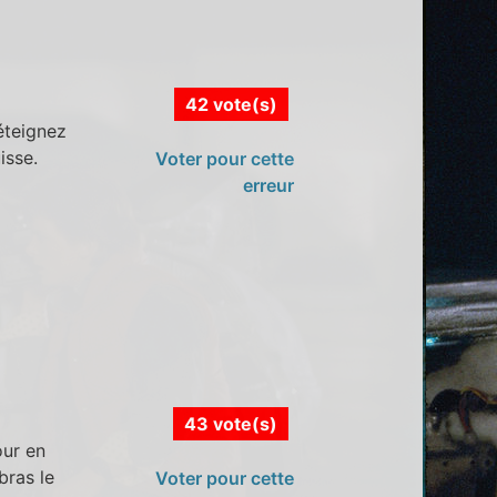
42 vote(s)
 éteignez
isse.
Voter pour cette
erreur
43 vote(s)
our en
 bras le
Voter pour cette