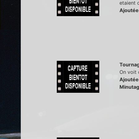
etaient
Ajoutée
Tourna
On voit 
Ajoutée
Minutag