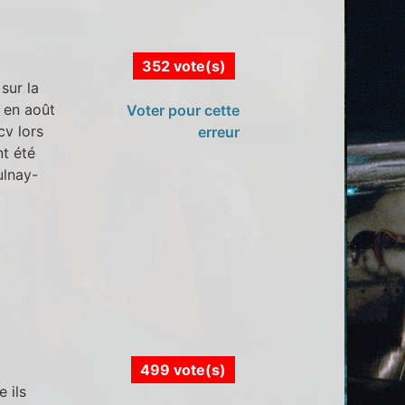
352 vote(s)
sur la
t en août
Voter pour cette
v lors
erreur
nt été
ulnay-
499 vote(s)
 ils