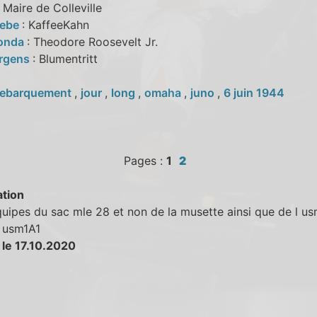
: Maire de Colleville
oebe
: KaffeeKahn
Fonda
: Theodore Roosevelt Jr.
urgens
: Blumentritt
ebarquement
,
jour
,
long
,
omaha
,
juno
,
6 juin 1944
Pages :
1
2
tion
uipes du sac mle 28 et non de la musette ainsi que de l us
l usm1A1
 le 17.10.2020