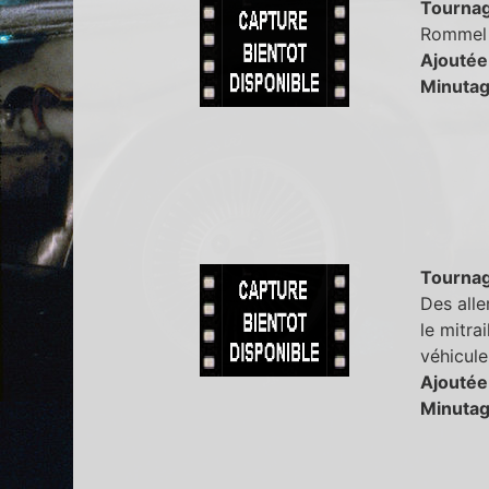
Tourna
Rommel d
Ajoutée
Minutag
Tourna
Des alle
le mitra
véhicule
Ajoutée
Minutag