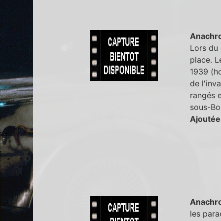
Anachr
Lors du 
place. L
1939 (h
de l'inv
rangés e
sous-Boi
Ajoutée
Anachr
les para