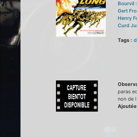
Bourvil
Gert Fr
Henry 
Curd J
Tags :
d
Observa
paras eq
non de 
Ajoutée