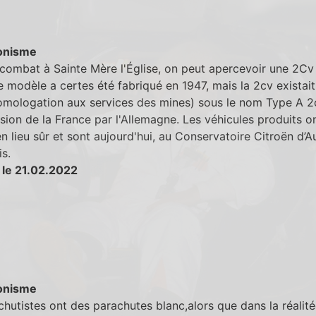
onisme
combat à Sainte Mère l'Église, on peut apercevoir une 2Cv 
e modèle a certes été fabriqué en 1947, mais la 2cv existai
omologation aux services des mines) sous le nom Type A 2c
asion de la France par l'Allemagne. Les véhicules produits o
n lieu sûr et sont aujourd'hui, au Conservatoire Citroën d’A
s.
 le 21.02.2022
onisme
chutistes ont des parachutes blanc,alors que dans la réalitée