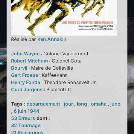
Réalisé par
Ken Annakin
John Wayne
: Colonel Vandernoot
Robert Mitchum
: Colonel Cota
Bourvil
: Maire de Colleville
Gert Froebe
: KaffeeKahn
Henry Fonda
: Theodore Roosevelt Jr.
Curd Jurgens
: Blumentritt
Tags :
debarquement
,
jour
,
long
,
omaha
,
juno
,
6 juin 1944
53 Erreurs
dont :
32 Tournage
21 Remarques