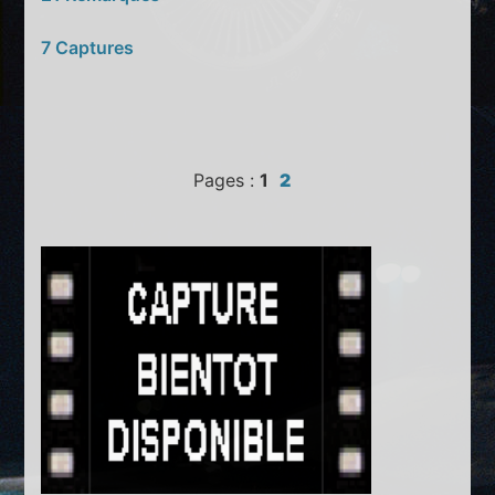
7 Captures
Pages :
1
2