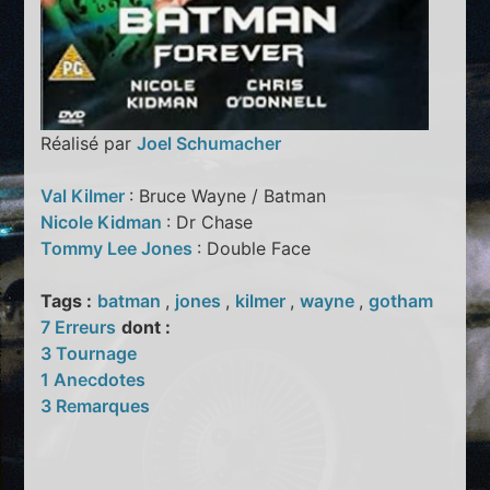
Réalisé par
Joel Schumacher
Val Kilmer
: Bruce Wayne / Batman
Nicole Kidman
: Dr Chase
Tommy Lee Jones
: Double Face
Tags :
batman
,
jones
,
kilmer
,
wayne
,
gotham
7 Erreurs
dont :
3 Tournage
1 Anecdotes
3 Remarques