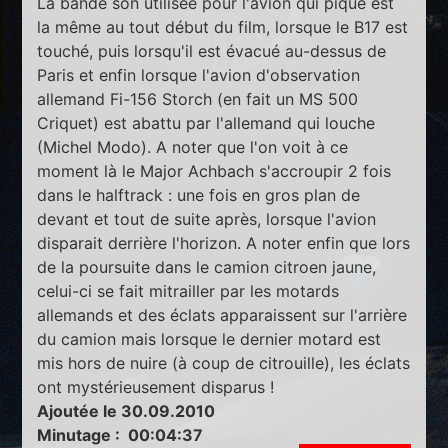
La bande son utilisée pour l'avion qui pique est
la même au tout début du film, lorsque le B17 est
touché, puis lorsqu'il est évacué au-dessus de
Paris et enfin lorsque l'avion d'observation
allemand Fi-156 Storch (en fait un MS 500
Criquet) est abattu par l'allemand qui louche
(Michel Modo). A noter que l'on voit à ce
moment là le Major Achbach s'accroupir 2 fois
dans le halftrack : une fois en gros plan de
devant et tout de suite après, lorsque l'avion
disparait derrière l'horizon. A noter enfin que lors
de la poursuite dans le camion citroen jaune,
celui-ci se fait mitrailler par les motards
allemands et des éclats apparaissent sur l'arrière
du camion mais lorsque le dernier motard est
mis hors de nuire (à coup de citrouille), les éclats
ont mystérieusement disparus !
Ajoutée le 30.09.2010
Minutage : 00:04:37