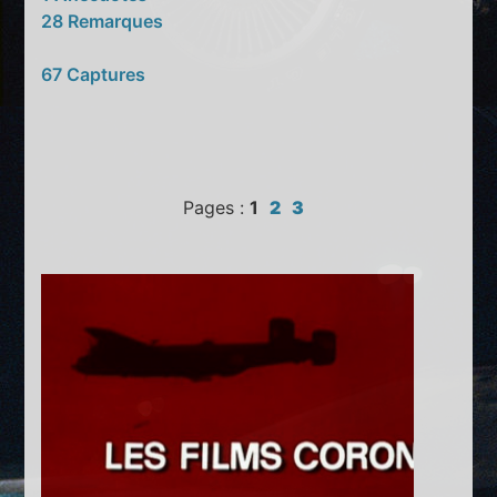
28 Remarques
67 Captures
Pages :
1
2
3