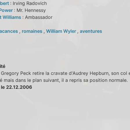
lbert
: Irving Radovich
 Power
: Mr. Hennessy
t Williams
: Ambassador
acances
,
romaines
,
William Wyler
,
aventures
ité
Gregory Peck retire la cravate d'Audrey Hepburn, son col 
é mais dans le plan suivant, il a repris sa position normale.
 le 22.12.2006