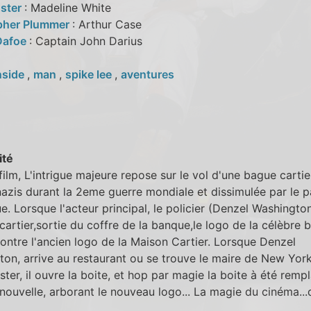
oster
: Madeline White
pher Plummer
: Arthur Case
Dafoe
: Captain John Darius
nside
,
man
,
spike lee
,
aventures
ité
film, L'intrigue majeure repose sur le vol d'une bague cartie
nazis durant la 2eme guerre mondiale et dissimulée par le 
e. Lorsque l'acteur principal, le policier (Denzel Washingto
 cartier,sortie du coffre de la banque,le logo de la célèbre b
ntre l'ancien logo de la Maison Cartier. Lorsque Denzel
on, arrive au restaurant ou se trouve le maire de New York
ster, il ouvre la boite, et hop par magie la boite à été remp
nouvelle, arborant le nouveau logo... La magie du cinéma...
..