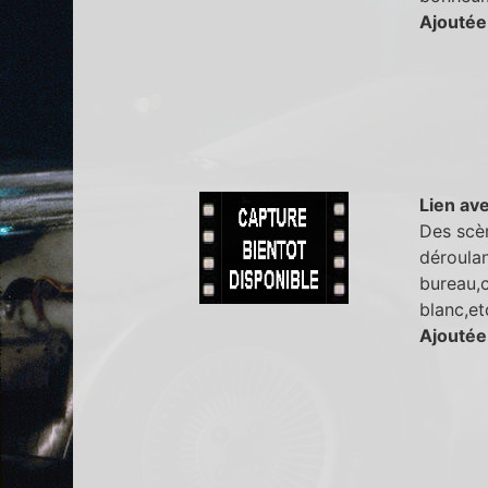
Ajoutée
Lien ave
Des scè
déroulan
bureau,c
blanc,etc
Ajoutée