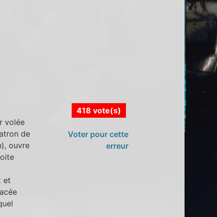
418 vote(s)
r volée
patron de
Voter pour cette
n), ouvre
erreur
oite
 et
lacée
quel