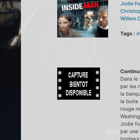
Jodie F
Christo
Willem 
Tags :
i
Continu
Dans le 
par les 
la banqu
la boite
rouge mo
Washingt
Jodie fo
par une 
bonheur.