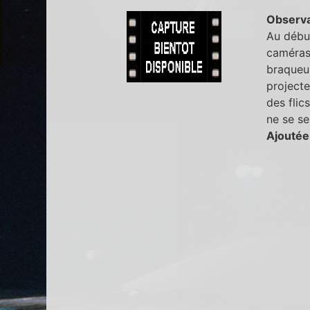
Observa
Au début
caméras 
braqueur
projecte
des flic
ne se se
Ajoutée