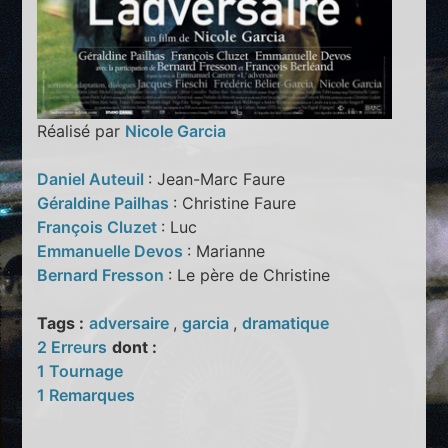
Réalisé par
Nicole Garcia
Daniel Auteuil
: Jean-Marc Faure
Géraldine Pailhas
: Christine Faure
François Cluzet
: Luc
Emmanuelle Devos
: Marianne
Bernard Fresson
: Le père de Christine
Tags :
adversaire
,
garcia
,
dramatique
2 Erreurs
dont :
1 Tournage
1 Remarques