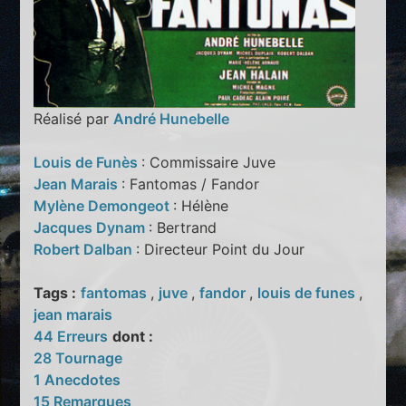
Réalisé par
André Hunebelle
Louis de Funès
: Commissaire Juve
Jean Marais
: Fantomas / Fandor
Mylène Demongeot
: Hélène
Jacques Dynam
: Bertrand
Robert Dalban
: Directeur Point du Jour
Tags :
fantomas
,
juve
,
fandor
,
louis de funes
,
jean marais
44 Erreurs
dont :
28 Tournage
1 Anecdotes
15 Remarques