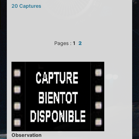
20 Captures
Pages :
1
2
Observation