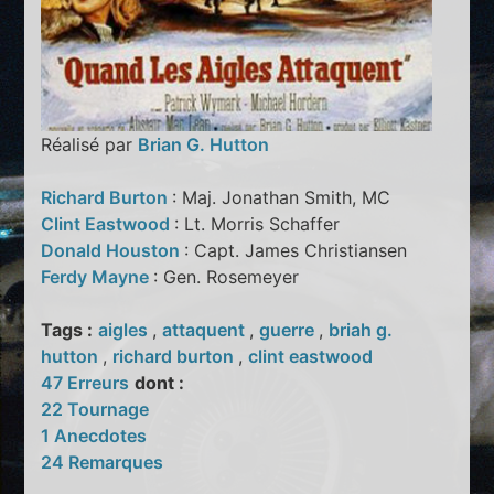
Réalisé par
Brian G. Hutton
Richard Burton
: Maj. Jonathan Smith, MC
Clint Eastwood
: Lt. Morris Schaffer
Donald Houston
: Capt. James Christiansen
Ferdy Mayne
: Gen. Rosemeyer
Tags :
aigles
,
attaquent
,
guerre
,
briah g.
hutton
,
richard burton
,
clint eastwood
47 Erreurs
dont :
22 Tournage
1 Anecdotes
24 Remarques