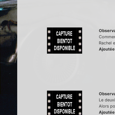
Observa
Comment 
Rachel e
Ajoutée
Observa
Le deuxi
Alors p
Ajoutée