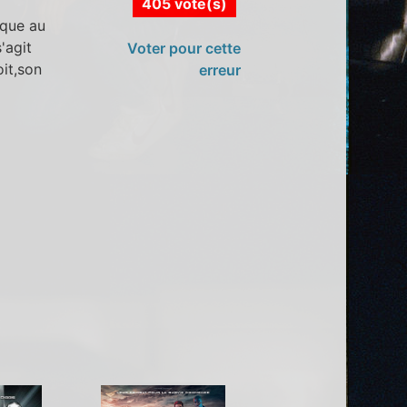
405 vote(s)
 que au
'agit
Voter pour cette
oit,son
erreur