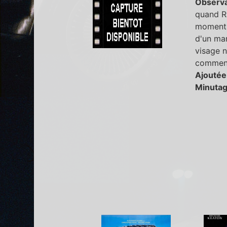
Observa
quand R
moment o
d'un man
visage n
commen 
Ajoutée
Minutag