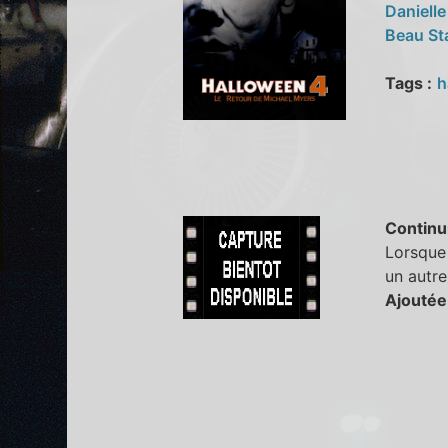
Danielle
Beau St
Tags :
h
Continu
Lorsque 
un autre
Ajoutée