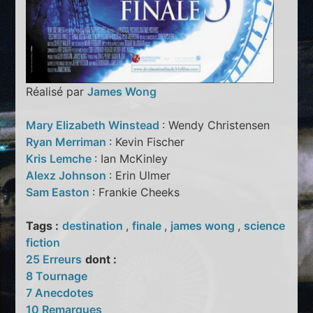
Réalisé par
James Wong
Mary Elizabeth Winstead
: Wendy Christensen
Ryan Merriman
: Kevin Fischer
Kris Lemche
: Ian McKinley
Alexz Johnson
: Erin Ulmer
Sam Easton
: Frankie Cheeks
Tags :
destination
,
finale
,
james wong
,
science
fiction
25 Erreurs
dont :
8 Tournage
7 Anecdotes
10 Remarques