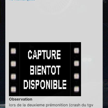
Observation
lors de la deuxieme prémonition (crash du tgv