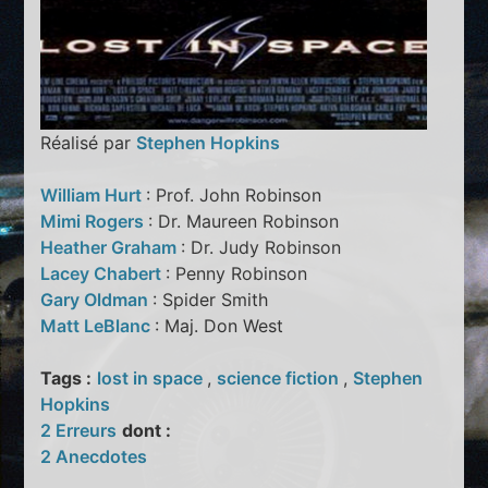
Réalisé par
Stephen Hopkins
William Hurt
: Prof. John Robinson
Mimi Rogers
: Dr. Maureen Robinson
Heather Graham
: Dr. Judy Robinson
Lacey Chabert
: Penny Robinson
Gary Oldman
: Spider Smith
Matt LeBlanc
: Maj. Don West
Tags :
lost in space
,
science fiction
,
Stephen
Hopkins
2 Erreurs
dont :
2 Anecdotes