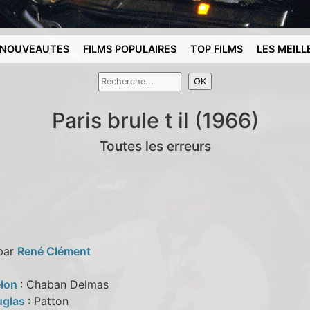
NOUVEAUTES
FILMS POPULAIRES
TOP FILMS
LES MEILL
Paris brule t il (1966)
Toutes les erreurs
 par
René Clément
elon
: Chaban Delmas
uglas
: Patton