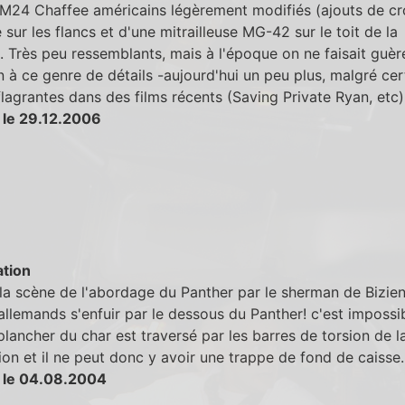
 M24 Chaffee américains légèrement modifiés (ajouts de cr
ur les flancs et d'une mitrailleuse MG-42 sur le toit de la
). Très peu ressemblants, mais à l'époque on ne faisait guèr
n à ce genre de détails -aujourd'hui un peu plus, malgré cer
flagrantes dans des films récents (Saving Private Ryan, etc)
 le 29.12.2006
tion
la scène de l'abordage du Panther par le sherman de Bizie
 allemands s'enfuir par le dessous du Panther! c'est impossi
plancher du char est traversé par les barres de torsion de l
on et il ne peut donc y avoir une trappe de fond de caisse.
 le 04.08.2004