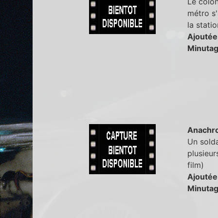
Le colon
métro s'
la statio
Ajoutée
Minutag
Anachr
Un solda
plusieur
film)
Ajoutée
Minutag