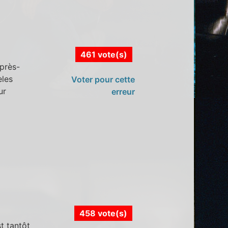
461 vote(s)
après-
èles
Voter pour cette
ur
erreur
458 vote(s)
t tantôt