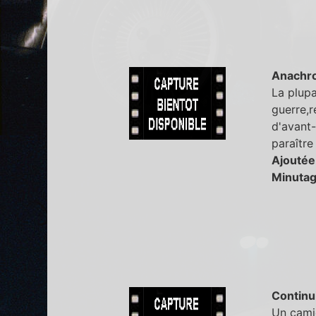
Anachr
La plupa
guerre,r
d'avant-
paraître
Ajoutée
Minutag
Continu
Un camio