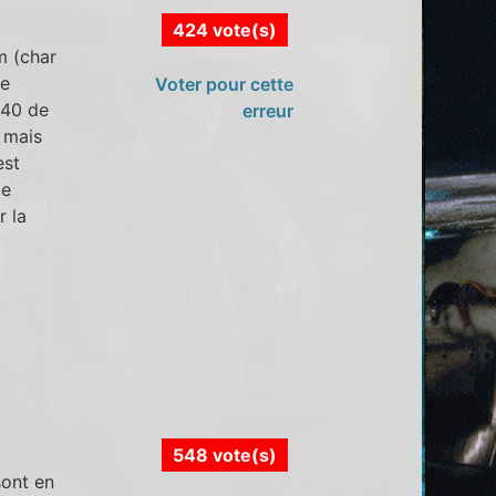
424 vote(s)
m (char
de
Voter pour cette
 40 de
erreur
 mais
est
le
r la
548 vote(s)
sont en