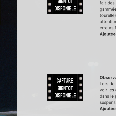
fait des
gammée s
tourelle
attentio
erreurs 
Ajoutée
Observa
Lors de 
voir les
dans le 
suspensi
Ajoutée