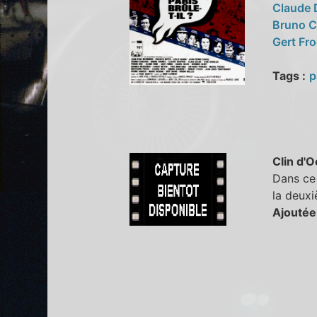
Claude
Bruno 
Gert Fr
Tags :
p
Clin d'O
Dans ce 
la deuxi
Ajoutée