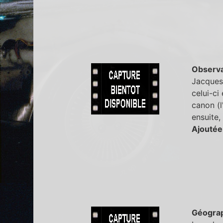
Observa
Jacques
celui-ci
canon (l
ensuite,
Ajoutée
Géogra