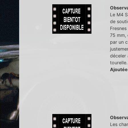
Observa
Le M4 S
de souti
Fresnes
75 mm, c
par un c
justemen
déceler 
tourelle.
Ajoutée
Observa
Les char