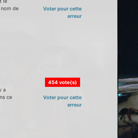
t le
le nom de
Voter pour cette
erreur
454 vote(s)
y a
ans ce
Voter pour cette
erreur