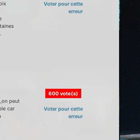
oix
Voter pour cette
erreur
e
taines
.
600 vote(s)
n,on peut
ble car
Voter pour cette
a
erreur