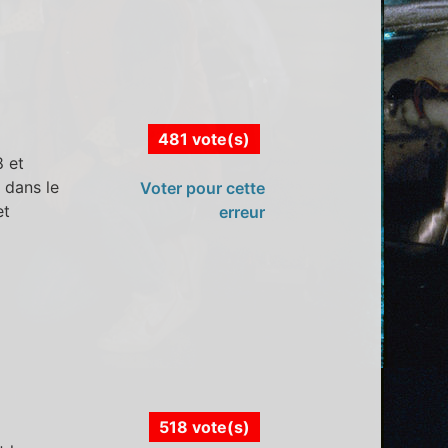
481 vote(s)
 et
e dans le
Voter pour cette
et
erreur
518 vote(s)