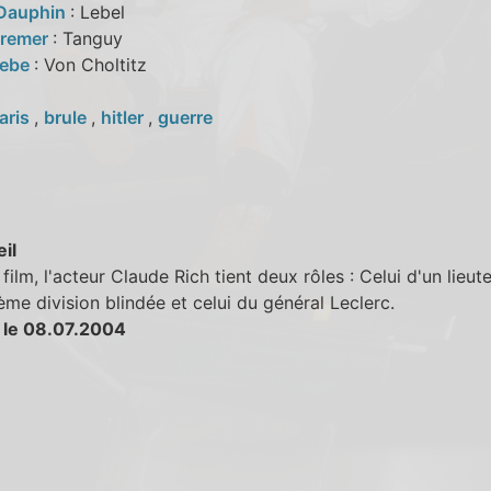
 Dauphin
: Lebel
Cremer
: Tanguy
oebe
: Von Choltitz
aris
,
brule
,
hitler
,
guerre
eil
film, l'acteur Claude Rich tient deux rôles : Celui d'un lieut
ème division blindée et celui du général Leclerc.
 le 08.07.2004