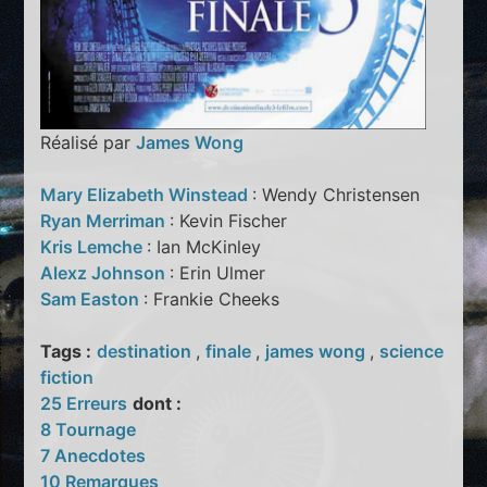
Réalisé par
James Wong
Mary Elizabeth Winstead
: Wendy Christensen
Ryan Merriman
: Kevin Fischer
Kris Lemche
: Ian McKinley
Alexz Johnson
: Erin Ulmer
Sam Easton
: Frankie Cheeks
Tags :
destination
,
finale
,
james wong
,
science
fiction
25 Erreurs
dont :
8 Tournage
7 Anecdotes
10 Remarques