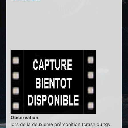
Observation
lors de la deuxieme prémonition (crash du tgv