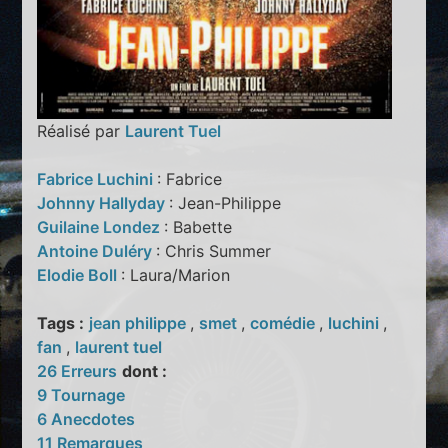
Réalisé par
Laurent Tuel
Fabrice Luchini
: Fabrice
Johnny Hallyday
: Jean-Philippe
Guilaine Londez
: Babette
Antoine Duléry
: Chris Summer
Elodie Boll
: Laura/Marion
Tags :
jean philippe
,
smet
,
comédie
,
luchini
,
fan
,
laurent tuel
26 Erreurs
dont :
9 Tournage
6 Anecdotes
11 Remarques