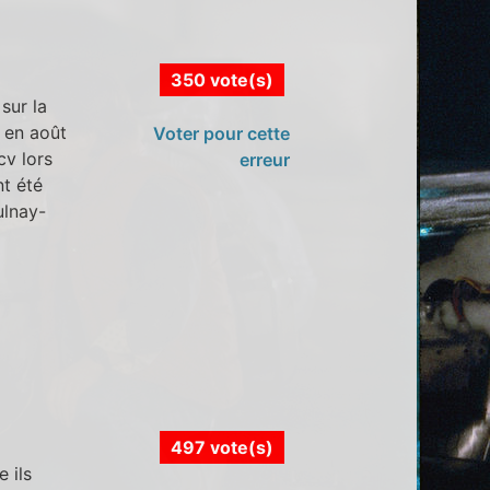
350 vote(s)
sur la
t en août
Voter pour cette
v lors
erreur
nt été
ulnay-
497 vote(s)
 ils