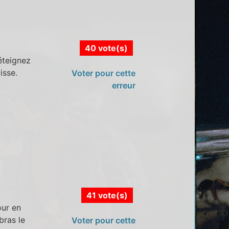
40 vote(s)
 éteignez
isse.
Voter pour cette
erreur
41 vote(s)
our en
 bras le
Voter pour cette