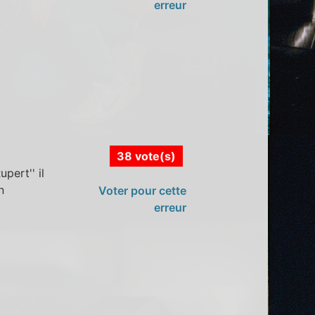
erreur
38 vote(s)
pert'' il
n
Voter pour cette
erreur