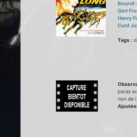
Bourvil
Gert Fr
Henry 
Curd J
Tags :
d
Observa
paras eq
non de 
Ajoutée