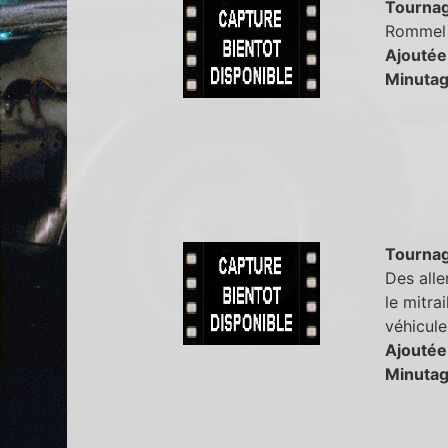
Tourna
Rommel d
Ajoutée
Minutag
Tourna
Des alle
le mitra
véhicule
Ajoutée
Minutag