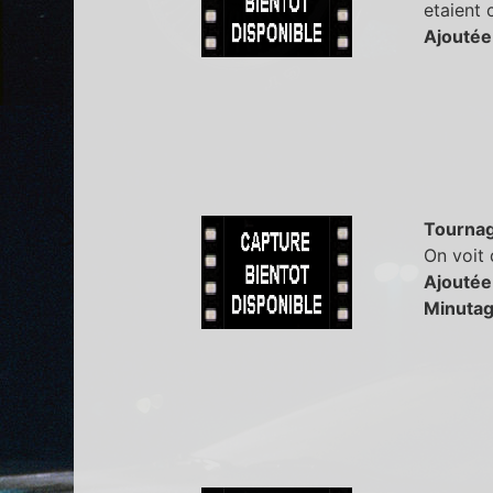
etaient
Ajoutée
Tourna
On voit 
Ajoutée
Minutag