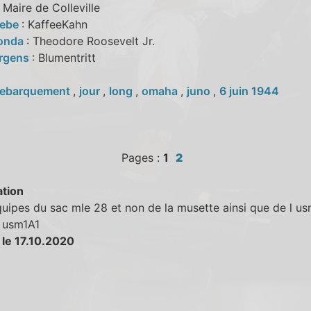
: Maire de Colleville
oebe
: KaffeeKahn
Fonda
: Theodore Roosevelt Jr.
urgens
: Blumentritt
ebarquement
,
jour
,
long
,
omaha
,
juno
,
6 juin 1944
Pages :
1
2
tion
uipes du sac mle 28 et non de la musette ainsi que de l us
l usm1A1
 le 17.10.2020