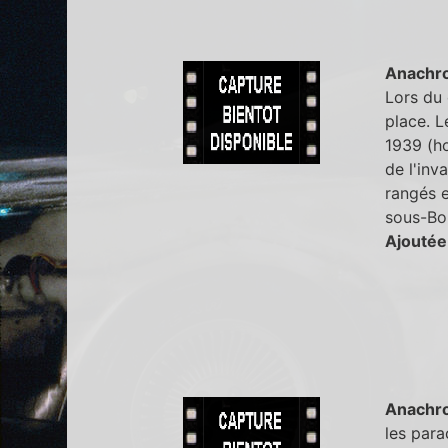
Anachr
Lors du 
place. L
1939 (h
de l'inv
rangés e
sous-Boi
Ajoutée
Anachr
les para