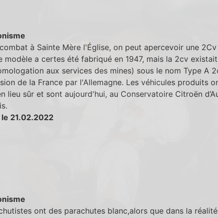
onisme
combat à Sainte Mère l'Église, on peut apercevoir une 2Cv 
e modèle a certes été fabriqué en 1947, mais la 2cv existai
omologation aux services des mines) sous le nom Type A 2c
asion de la France par l'Allemagne. Les véhicules produits o
n lieu sûr et sont aujourd'hui, au Conservatoire Citroën d’A
s.
 le 21.02.2022
onisme
chutistes ont des parachutes blanc,alors que dans la réalitée