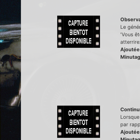
Observa
Le génér
'Vous ête
atterrire
Ajoutée
Minutag
Continu
Lorsque 
par rap
Ajoutée
Minutag