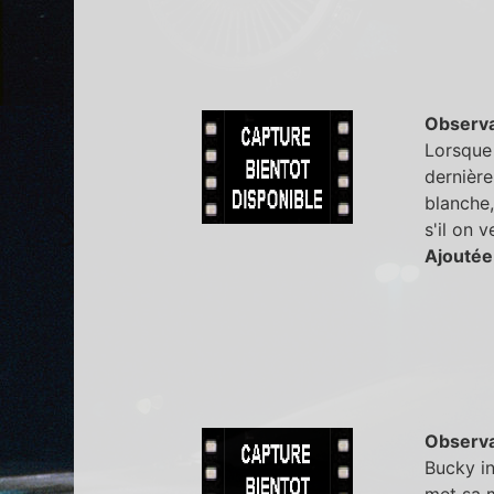
Observa
Lorsque 
dernière
blanche,
s'il on v
Ajoutée
Observa
Bucky i