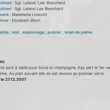
ckhart
: Sgt. Leland 'Lee' Blanchard
ckhart
: Sgt. Leland Lee Blanchard
Swank
: Madeleine Linscott
shner
: Elizabeth Short
ahlia
,
noir
,
espionnage
,
policier
,
brian de palma
ité
is sont à table pour boire le champagne, Kay sert le 1er ve
ème. Au plan suivant elle en est encore au premier verre.
 le 27.12.2007