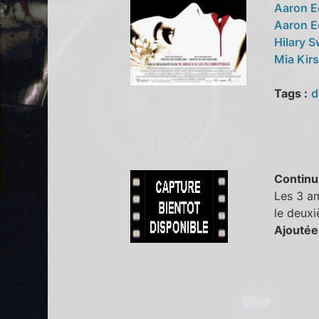
Aaron E
Aaron E
Hilary 
Mia Kir
Tags :
d
Continu
Les 3 am
le deuxi
Ajoutée