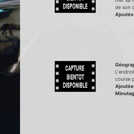
met sa m
de son c
Ajoutée
Géogra
L'endroi
course p
Ajoutée
Minutag