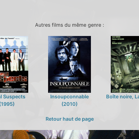
Autres films du même genre :
l Suspects
Insoupconnable
Boîte noire, 
(1995)
(2010)
Retour haut de page