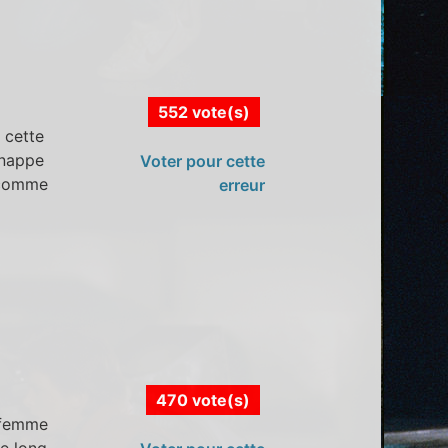
552 vote(s)
 cette
 nappe
Voter pour cette
e comme
erreur
470 vote(s)
 femme