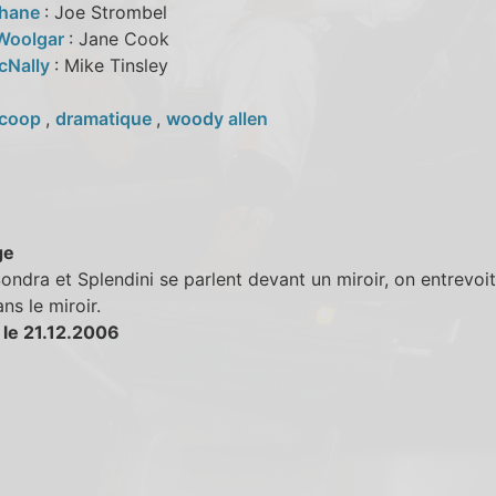
Shane
: Joe Strombel
 Woolgar
: Jane Cook
cNally
: Mike Tinsley
coop
,
dramatique
,
woody allen
ge
ndra et Splendini se parlent devant un miroir, on entrevoit
ns le miroir.
 le 21.12.2006