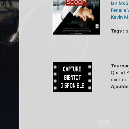
Ian Mc
Fenella
Kevin M
Tags :
s
Tourna
Quand So
micro da
Ajoutée