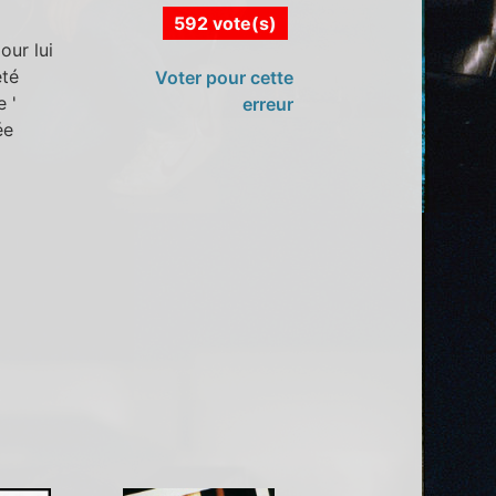
592 vote(s)
ur lui
été
Voter pour cette
e '
erreur
ée