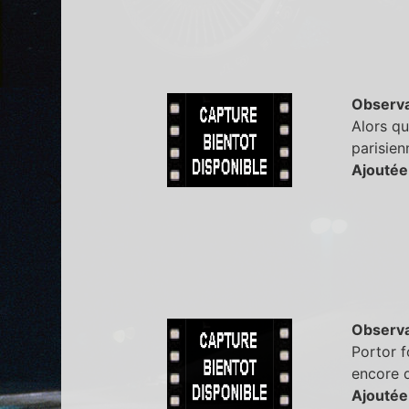
Observa
Alors qu
parisien
Ajoutée
Observa
Portor f
encore d
Ajoutée