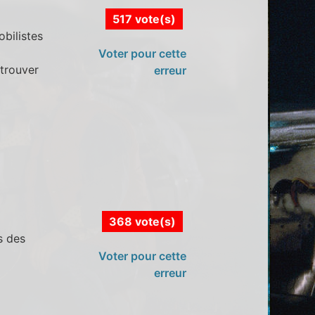
517 vote(s)
bilistes
Voter pour cette
etrouver
erreur
368 vote(s)
s des
Voter pour cette
erreur