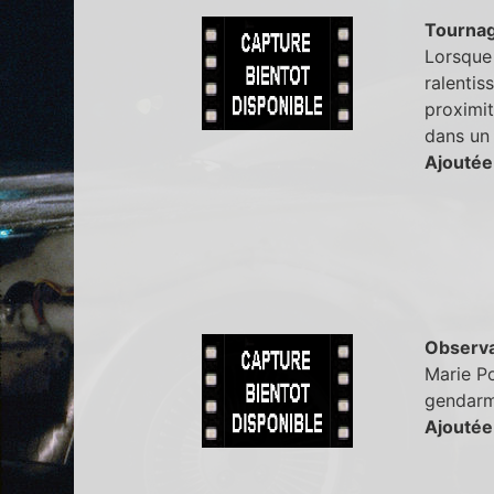
Tourna
Lorsque 
ralentis
proximit
dans un 
Ajoutée
Observa
Marie Po
gendarm
Ajoutée