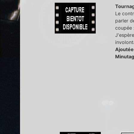
Tourna
Le cont
parler d
coupée : 
J'espère
involon
Ajoutée
Minutag