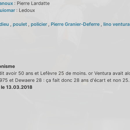
Lanoux
: Pierre Lardatte
Guiomar
: Ledoux
dieu
,
poulet
,
policier
,
Pierre Granier-Deferre
,
lino ventura
onisme
dit avoir 50 ans et Lefèvre 25 de moins. or Ventura avait al
975 et Dewaere 28 : ça fait donc 28 ans d'écart et non 25.
 le 13.03.2018