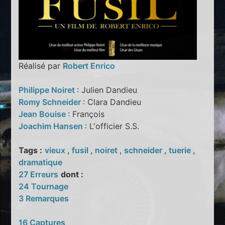
Réalisé par
Robert Enrico
Philippe Noiret
: Julien Dandieu
Romy Schneider
: Clara Dandieu
Jean Bouise
: François
Joachim Hansen
: L'officier S.S.
Tags :
vieux
,
fusil
,
noiret
,
schneider
,
tuerie
,
dramatique
27 Erreurs
dont :
24 Tournage
3 Remarques
16 Captures