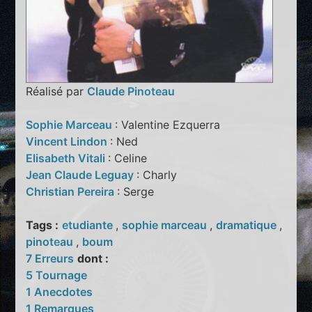
Réalisé par
Claude Pinoteau
Sophie Marceau
: Valentine Ezquerra
Vincent Lindon
: Ned
Elisabeth Vitali
: Celine
Jean Claude Leguay
: Charly
Christian Pereira
: Serge
Tags :
etudiante
,
sophie marceau
,
dramatique
,
pinoteau
,
boum
7 Erreurs
dont :
5 Tournage
1 Anecdotes
1 Remarques