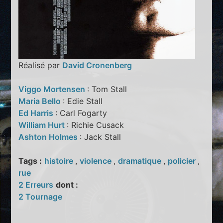
Réalisé par
David Cronenberg
Viggo Mortensen
: Tom Stall
Maria Bello
: Edie Stall
Ed Harris
: Carl Fogarty
William Hurt
: Richie Cusack
Ashton Holmes
: Jack Stall
Tags :
histoire
,
violence
,
dramatique
,
policier
,
rue
2 Erreurs
dont :
2 Tournage