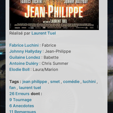
Réalisé par
Laurent Tuel
Fabrice Luchini
: Fabrice
Johnny Hallyday
: Jean-Philippe
Guilaine Londez
: Babette
Antoine Duléry
: Chris Summer
Elodie Boll
: Laura/Marion
Tags :
jean philippe
,
smet
,
comédie
,
luchini
,
fan
,
laurent tuel
26 Erreurs
dont :
9 Tournage
6 Anecdotes
11 Remarques