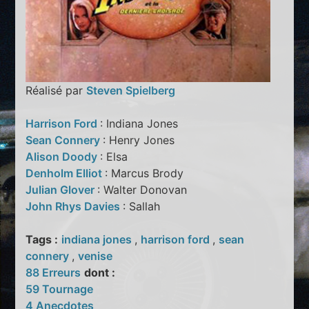
Réalisé par
Steven Spielberg
Harrison Ford
: Indiana Jones
Sean Connery
: Henry Jones
Alison Doody
: Elsa
Denholm Elliot
: Marcus Brody
Julian Glover
: Walter Donovan
John Rhys Davies
: Sallah
Tags :
indiana jones
,
harrison ford
,
sean
connery
,
venise
88 Erreurs
dont :
59 Tournage
4 Anecdotes