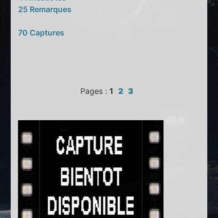
25 Remarques
70 Captures
Pages :
1
2
3