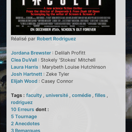
Réalisé par
Robert Rodriguez
Jordana Brewster
: Delilah Profitt
Clea DuVall
: Stokely 'Stokes' Mitchell
Laura Harris
: Marybeth Louise Hutchinson
Josh Hartnett
: Zeke Tyler
Elijah Wood
: Casey Connor
Tags :
faculty
,
université
,
comédie
,
filles
,
rodriguez
10 Erreurs
dont :
5 Tournage
2 Anecdotes
3 Remarques